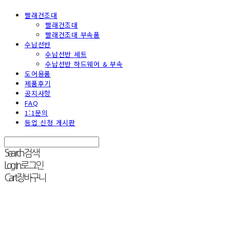
빨래건조대
빨래건조대
빨래건조대 부속품
수납선반
수납선반 세트
수납선반 하드웨어 & 부속
도어용품
제품후기
공지사항
FAQ
1:1문의
등업 신청 게시판
Search
검색
Log In
로그인
Cart
장바구니