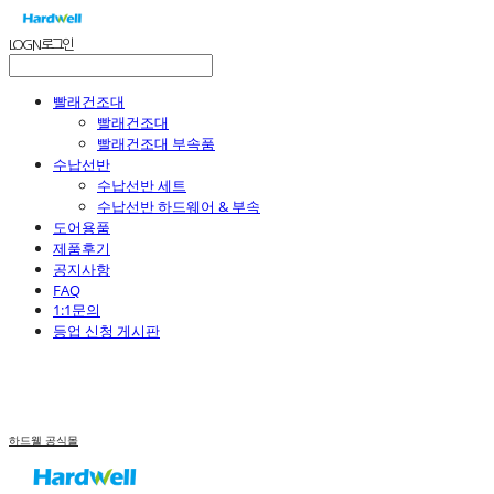
LOG IN
로그인
빨래건조대
빨래건조대
빨래건조대 부속품
수납선반
수납선반 세트
수납선반 하드웨어 & 부속
도어용품
제품후기
공지사항
FAQ
1:1문의
등업 신청 게시판
하드웰 공식몰