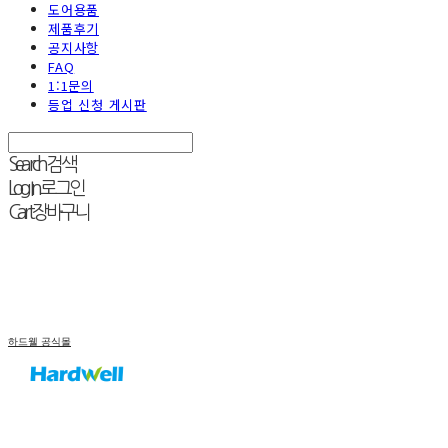
도어용품
제품후기
공지사항
FAQ
1:1문의
등업 신청 게시판
Search
검색
Log In
로그인
Cart
장바구니
하드웰 공식몰