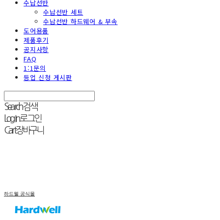
수납선반
수납선반 세트
수납선반 하드웨어 & 부속
도어용품
제품후기
공지사항
FAQ
1:1문의
등업 신청 게시판
Search
검색
Log In
로그인
Cart
장바구니
하드웰 공식몰