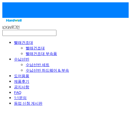
LOG IN
로그인
빨래건조대
빨래건조대
빨래건조대 부속품
수납선반
수납선반 세트
수납선반 하드웨어 & 부속
도어용품
제품후기
공지사항
FAQ
1:1문의
등업 신청 게시판