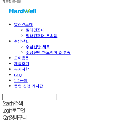
하드웰 공식몰
빨래건조대
빨래건조대
빨래건조대 부속품
수납선반
수납선반 세트
수납선반 하드웨어 & 부속
도어용품
제품후기
공지사항
FAQ
1:1문의
등업 신청 게시판
Search
검색
Log In
로그인
Cart
장바구니