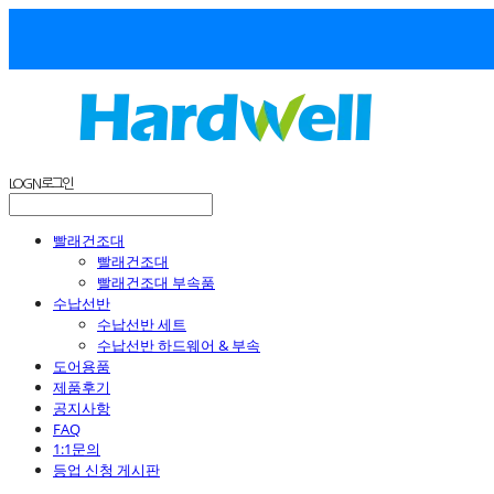
LOG IN
로그인
빨래건조대
빨래건조대
빨래건조대 부속품
수납선반
수납선반 세트
수납선반 하드웨어 & 부속
도어용품
제품후기
공지사항
FAQ
1:1문의
등업 신청 게시판