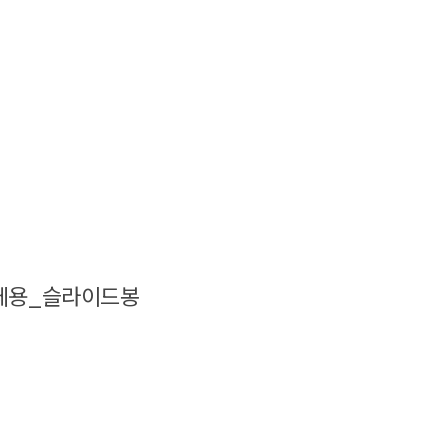
교체용_슬라이드봉