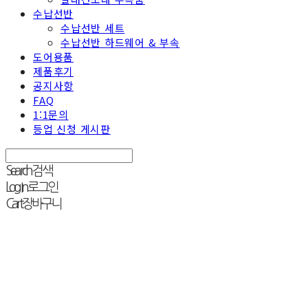
수납선반
수납선반 세트
수납선반 하드웨어 & 부속
도어용품
제품후기
공지사항
FAQ
1:1문의
등업 신청 게시판
Search
검색
Log In
로그인
Cart
장바구니