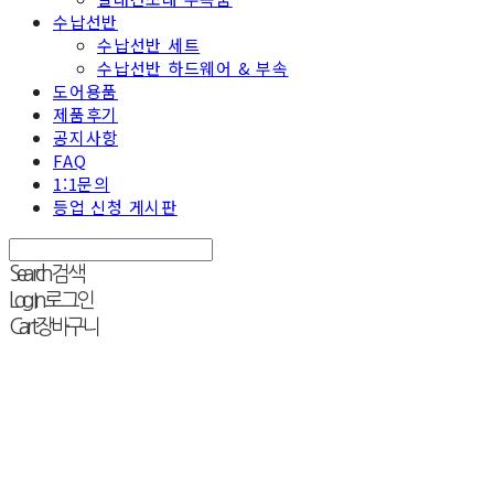
수납선반
수납선반 세트
수납선반 하드웨어 & 부속
도어용품
제품후기
공지사항
FAQ
1:1문의
등업 신청 게시판
Search
검색
Log In
로그인
Cart
장바구니