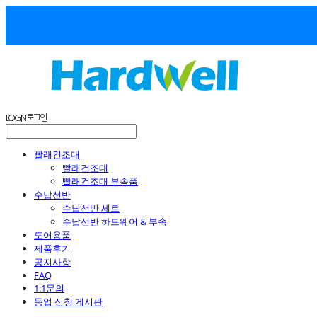
LOG IN
로그인
빨래건조대
빨래건조대
빨래건조대 부속품
수납선반
수납선반 세트
수납선반 하드웨어 & 부속
도어용품
제품후기
공지사항
FAQ
1:1문의
등업 신청 게시판