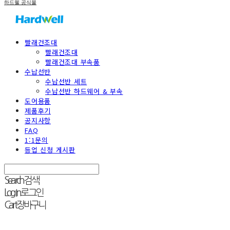
하드웰 공식몰
빨래건조대
빨래건조대
빨래건조대 부속품
수납선반
수납선반 세트
수납선반 하드웨어 & 부속
도어용품
제품후기
공지사항
FAQ
1:1문의
등업 신청 게시판
Search
검색
Log In
로그인
Cart
장바구니