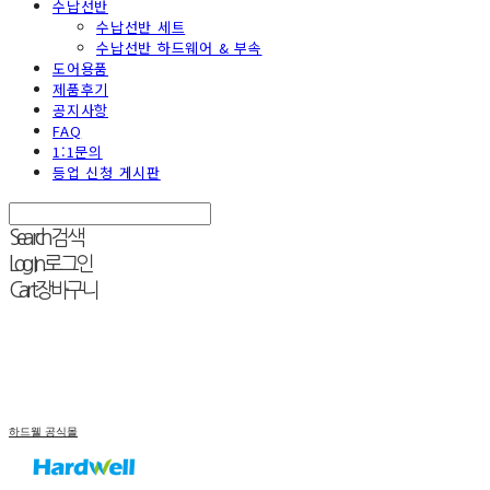
수납선반
수납선반 세트
수납선반 하드웨어 & 부속
도어용품
제품후기
공지사항
FAQ
1:1문의
등업 신청 게시판
Search
검색
Log In
로그인
Cart
장바구니
하드웰 공식몰