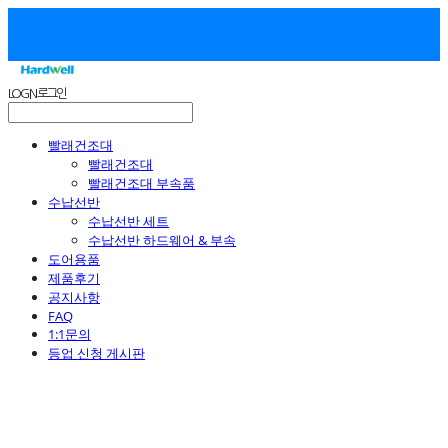
LOG IN
로그인
빨래건조대
빨래건조대
빨래건조대 부속품
수납선반
수납선반 세트
수납선반 하드웨어 & 부속
도어용품
제품후기
공지사항
FAQ
1:1문의
등업 신청 게시판