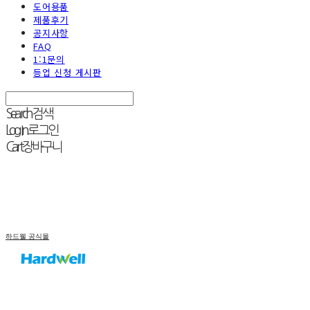
도어용품
제품후기
공지사항
FAQ
1:1문의
등업 신청 게시판
Search
검색
Log In
로그인
Cart
장바구니
하드웰 공식몰