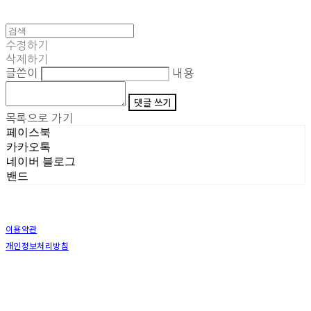
수정하기
삭제하기
글쓴이
내용
댓글 쓰기
목록으로 가기
페이스북
카카오톡
네이버 블로그
밴드
이용약관
개인정보처리방침
사업자정보확인
상호: (주)삼덕기업 | 대표: 최우석 | 개인정보관리책임자: 김동빈 | 전화: 1599-8799 | 이메일:
hardwell2@naver.com