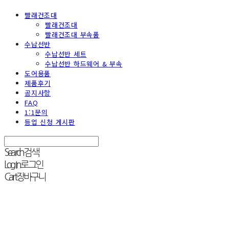
빨래건조대
빨래건조대
빨래건조대 부속품
수납선반
수납선반 세트
수납선반 하드웨어 & 부속
도어용품
제품후기
공지사항
FAQ
1:1문의
등업 신청 게시판
Search
검색
Log In
로그인
Cart
장바구니