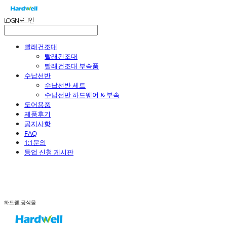
LOG IN
로그인
빨래건조대
빨래건조대
빨래건조대 부속품
수납선반
수납선반 세트
수납선반 하드웨어 & 부속
도어용품
제품후기
공지사항
FAQ
1:1문의
등업 신청 게시판
하드웰 공식몰