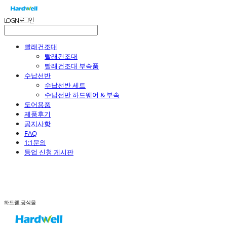
LOG IN
로그인
빨래건조대
빨래건조대
빨래건조대 부속품
수납선반
수납선반 세트
수납선반 하드웨어 & 부속
도어용품
제품후기
공지사항
FAQ
1:1문의
등업 신청 게시판
하드웰 공식몰