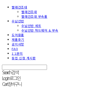
빨래건조대
빨래건조대
빨래건조대 부속품
수납선반
수납선반 세트
수납선반 하드웨어 & 부속
도어용품
제품후기
공지사항
FAQ
1:1문의
등업 신청 게시판
Search
검색
Log In
로그인
Cart
장바구니