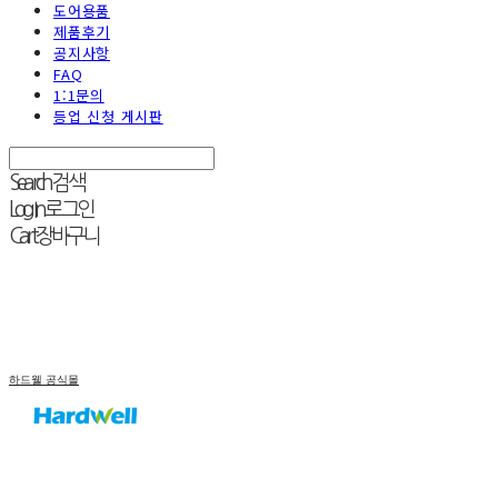
도어용품
제품후기
공지사항
FAQ
1:1문의
등업 신청 게시판
Search
검색
Log In
로그인
Cart
장바구니
하드웰 공식몰