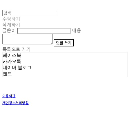
수정하기
삭제하기
글쓴이
내용
댓글 쓰기
목록으로 가기
페이스북
카카오톡
네이버 블로그
밴드
이용약관
개인정보처리방침
사업자정보확인
상호: (주)삼덕기업 | 대표: 최우석 | 개인정보관리책임자: 김동빈 | 전화: 1599-8799 | 이메일:
hardwell2@naver.com