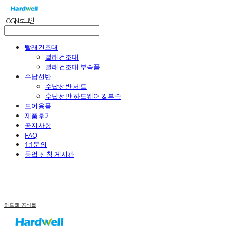
LOG IN
로그인
빨래건조대
빨래건조대
빨래건조대 부속품
수납선반
수납선반 세트
수납선반 하드웨어 & 부속
도어용품
제품후기
공지사항
FAQ
1:1문의
등업 신청 게시판
하드웰 공식몰