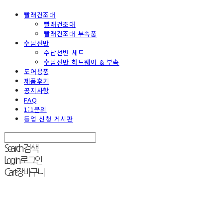
빨래건조대
빨래건조대
빨래건조대 부속품
수납선반
수납선반 세트
수납선반 하드웨어 & 부속
도어용품
제품후기
공지사항
FAQ
1:1문의
등업 신청 게시판
Search
검색
Log In
로그인
Cart
장바구니