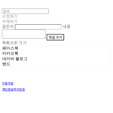
수정하기
삭제하기
글쓴이
내용
댓글 쓰기
목록으로 가기
페이스북
카카오톡
네이버 블로그
밴드
이용약관
개인정보처리방침
사업자정보확인
상호: (주)삼덕기업 | 대표: 최우석 | 개인정보관리책임자: 김동빈 | 전화: 1599-8799 | 이메일:
hardwell2@naver.com