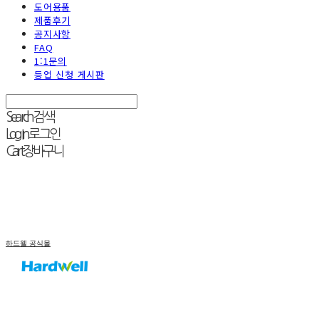
도어용품
제품후기
공지사항
FAQ
1:1문의
등업 신청 게시판
Search
검색
Log In
로그인
Cart
장바구니
하드웰 공식몰