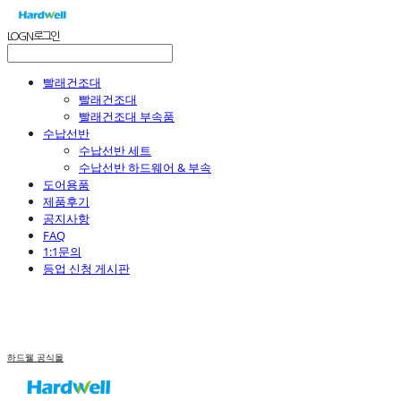
LOG IN
로그인
빨래건조대
빨래건조대
빨래건조대 부속품
수납선반
수납선반 세트
수납선반 하드웨어 & 부속
도어용품
제품후기
공지사항
FAQ
1:1문의
등업 신청 게시판
하드웰 공식몰