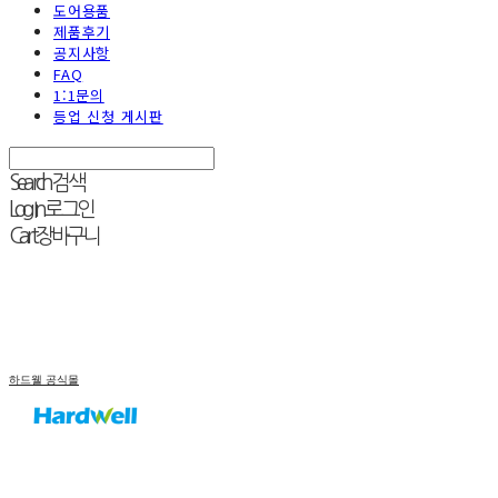
도어용품
제품후기
공지사항
FAQ
1:1문의
등업 신청 게시판
Search
검색
Log In
로그인
Cart
장바구니
하드웰 공식몰