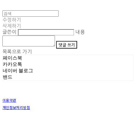
수정하기
삭제하기
글쓴이
내용
댓글 쓰기
목록으로 가기
페이스북
카카오톡
네이버 블로그
밴드
이용약관
개인정보처리방침
사업자정보확인
상호: (주)삼덕기업 | 대표: 최우석 | 개인정보관리책임자: 김동빈 | 전화: 1599-8799 | 이메일:
hardwell2@naver.com