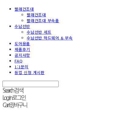
빨래건조대
빨래건조대
빨래건조대 부속품
수납선반
수납선반 세트
수납선반 하드웨어 & 부속
도어용품
제품후기
공지사항
FAQ
1:1문의
등업 신청 게시판
Search
검색
Log In
로그인
Cart
장바구니