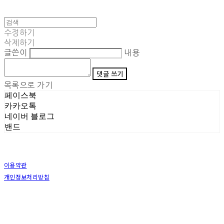
수정하기
삭제하기
글쓴이
내용
댓글 쓰기
목록으로 가기
페이스북
카카오톡
네이버 블로그
밴드
이용약관
개인정보처리방침
사업자정보확인
상호: (주)삼덕기업 | 대표: 최우석 | 개인정보관리책임자: 김동빈 | 전화: 1599-8799 | 이메일:
hardwell2@naver.com