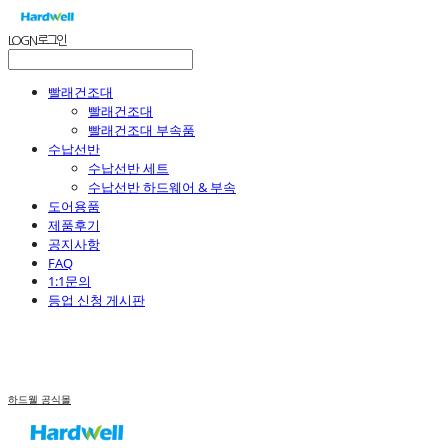
LOG IN
로그인
빨래건조대
빨래건조대
빨래건조대 부속품
수납선반
수납선반 세트
수납선반 하드웨어 & 부속
도어용품
제품후기
공지사항
FAQ
1:1문의
등업 신청 게시판
하드웰 공식몰