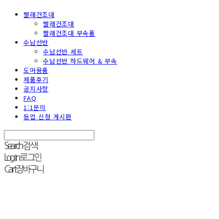
빨래건조대
빨래건조대
빨래건조대 부속품
수납선반
수납선반 세트
수납선반 하드웨어 & 부속
도어용품
제품후기
공지사항
FAQ
1:1문의
등업 신청 게시판
Search
검색
Log In
로그인
Cart
장바구니