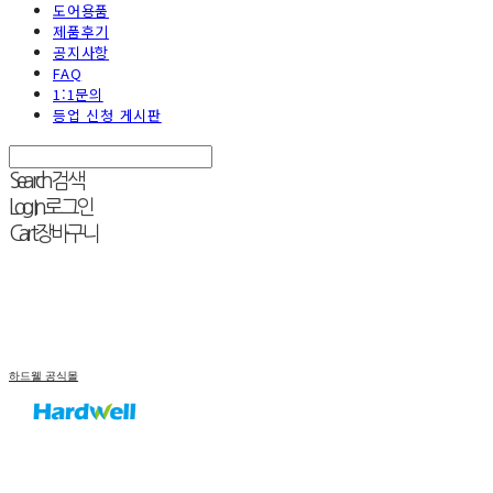
도어용품
제품후기
공지사항
FAQ
1:1문의
등업 신청 게시판
Search
검색
Log In
로그인
Cart
장바구니
하드웰 공식몰