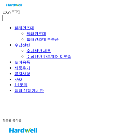
LOG IN
로그인
빨래건조대
빨래건조대
빨래건조대 부속품
수납선반
수납선반 세트
수납선반 하드웨어 & 부속
도어용품
제품후기
공지사항
FAQ
1:1문의
등업 신청 게시판
하드웰 공식몰