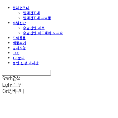
빨래건조대
빨래건조대
빨래건조대 부속품
수납선반
수납선반 세트
수납선반 하드웨어 & 부속
도어용품
제품후기
공지사항
FAQ
1:1문의
등업 신청 게시판
Search
검색
Log In
로그인
Cart
장바구니