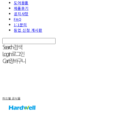
도어용품
제품후기
공지사항
FAQ
1:1문의
등업 신청 게시판
Search
검색
Log In
로그인
Cart
장바구니
하드웰 공식몰