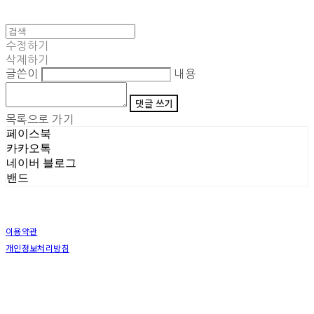
수정하기
삭제하기
글쓴이
내용
댓글 쓰기
목록으로 가기
페이스북
카카오톡
네이버 블로그
밴드
이용약관
개인정보처리방침
사업자정보확인
상호: (주)삼덕기업 | 대표: 최우석 | 개인정보관리책임자: 김동빈 | 전화: 1599-8799 | 이메일:
hardwell2@naver.com