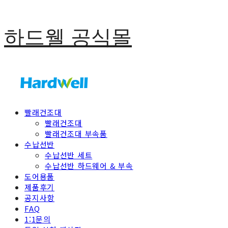
하드웰 공식몰
빨래건조대
빨래건조대
빨래건조대 부속품
수납선반
수납선반 세트
수납선반 하드웨어 & 부속
도어용품
제품후기
공지사항
FAQ
1:1문의