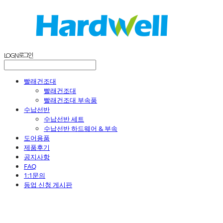
LOG IN
로그인
빨래건조대
빨래건조대
빨래건조대 부속품
수납선반
수납선반 세트
수납선반 하드웨어 & 부속
도어용품
제품후기
공지사항
FAQ
1:1문의
등업 신청 게시판