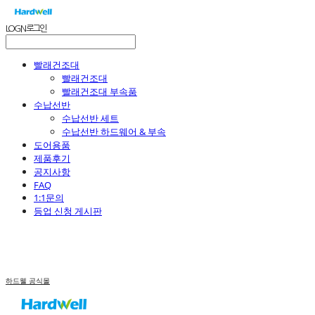
LOG IN
로그인
빨래건조대
빨래건조대
빨래건조대 부속품
수납선반
수납선반 세트
수납선반 하드웨어 & 부속
도어용품
제품후기
공지사항
FAQ
1:1문의
등업 신청 게시판
하드웰 공식몰