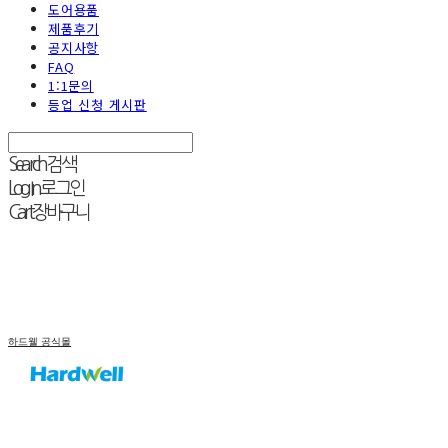
도어용품
제품후기
공지사항
FAQ
1:1문의
등업 신청 게시판
Search
검색
Log In
로그인
Cart
장바구니
하드웰 공식몰