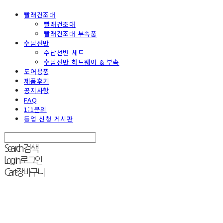
빨래건조대
빨래건조대
빨래건조대 부속품
수납선반
수납선반 세트
수납선반 하드웨어 & 부속
도어용품
제품후기
공지사항
FAQ
1:1문의
등업 신청 게시판
Search
검색
Log In
로그인
Cart
장바구니