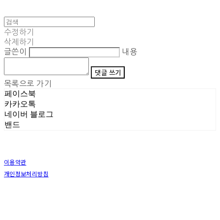
수정하기
삭제하기
글쓴이
내용
댓글 쓰기
목록으로 가기
페이스북
카카오톡
네이버 블로그
밴드
이용약관
개인정보처리방침
사업자정보확인
상호: (주)삼덕기업 | 대표: 최우석 | 개인정보관리책임자: 김동빈 | 전화: 1599-8799 | 이메일:
hardwell2@naver.com