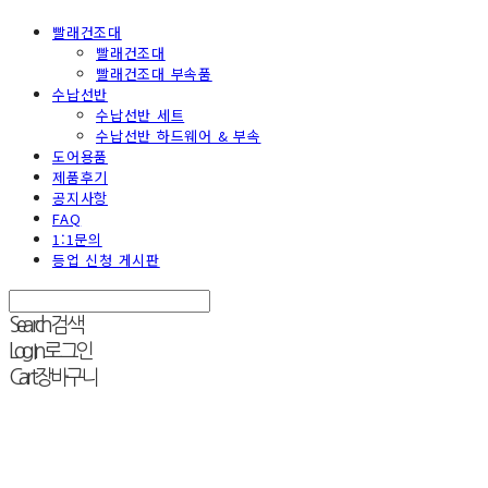
빨래건조대
빨래건조대
빨래건조대 부속품
수납선반
수납선반 세트
수납선반 하드웨어 & 부속
도어용품
제품후기
공지사항
FAQ
1:1문의
등업 신청 게시판
Search
검색
Log In
로그인
Cart
장바구니