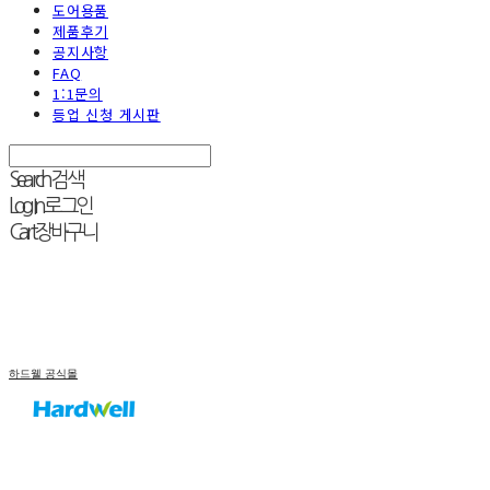
도어용품
제품후기
공지사항
FAQ
1:1문의
등업 신청 게시판
Search
검색
Log In
로그인
Cart
장바구니
하드웰 공식몰