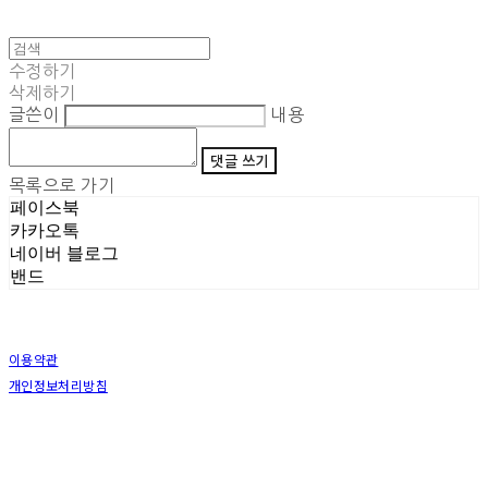
수정하기
삭제하기
글쓴이
내용
댓글 쓰기
목록으로 가기
페이스북
카카오톡
네이버 블로그
밴드
이용약관
개인정보처리방침
사업자정보확인
상호: (주)삼덕기업 | 대표: 최우석 | 개인정보관리책임자: 김동빈 | 전화: 1599-8799 | 이메일:
hardwell2@naver.com