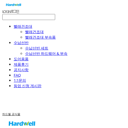
LOG IN
로그인
빨래건조대
빨래건조대
빨래건조대 부속품
수납선반
수납선반 세트
수납선반 하드웨어 & 부속
도어용품
제품후기
공지사항
FAQ
1:1문의
등업 신청 게시판
하드웰 공식몰