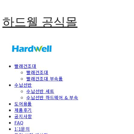
하드웰 공식몰
빨래건조대
빨래건조대
빨래건조대 부속품
수납선반
수납선반 세트
수납선반 하드웨어 & 부속
도어용품
제품후기
공지사항
FAQ
1:1문의