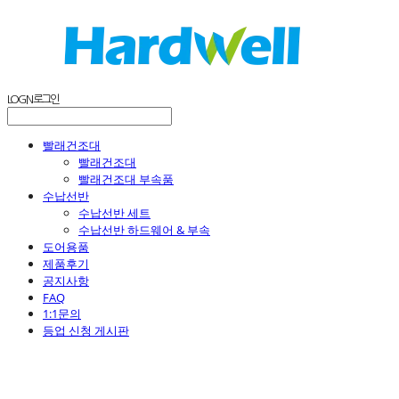
LOG IN
로그인
빨래건조대
빨래건조대
빨래건조대 부속품
수납선반
수납선반 세트
수납선반 하드웨어 & 부속
도어용품
제품후기
공지사항
FAQ
1:1문의
등업 신청 게시판