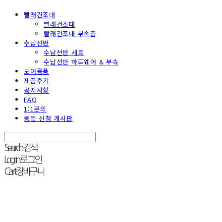
빨래건조대
빨래건조대
빨래건조대 부속품
수납선반
수납선반 세트
수납선반 하드웨어 & 부속
도어용품
제품후기
공지사항
FAQ
1:1문의
등업 신청 게시판
Search
검색
Log In
로그인
Cart
장바구니