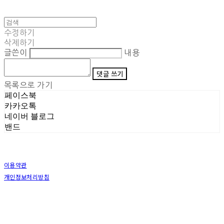
수정하기
삭제하기
글쓴이
내용
댓글 쓰기
목록으로 가기
페이스북
카카오톡
네이버 블로그
밴드
이용약관
개인정보처리방침
사업자정보확인
상호: (주)삼덕기업 | 대표: 최우석 | 개인정보관리책임자: 김동빈 | 전화: 1599-8799 | 이메일:
hardwell2@naver.com