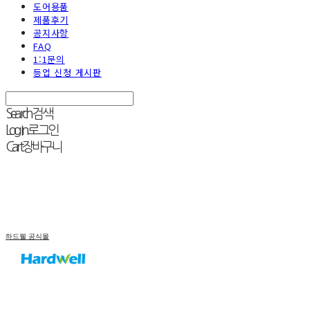
도어용품
제품후기
공지사항
FAQ
1:1문의
등업 신청 게시판
Search
검색
Log In
로그인
Cart
장바구니
하드웰 공식몰