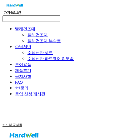
LOG IN
로그인
빨래건조대
빨래건조대
빨래건조대 부속품
수납선반
수납선반 세트
수납선반 하드웨어 & 부속
도어용품
제품후기
공지사항
FAQ
1:1문의
등업 신청 게시판
하드웰 공식몰