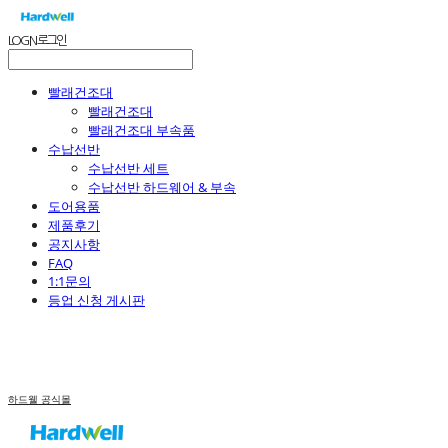
LOG IN
로그인
빨래건조대
빨래건조대
빨래건조대 부속품
수납선반
수납선반 세트
수납선반 하드웨어 & 부속
도어용품
제품후기
공지사항
FAQ
1:1문의
등업 신청 게시판
하드웰 공식몰