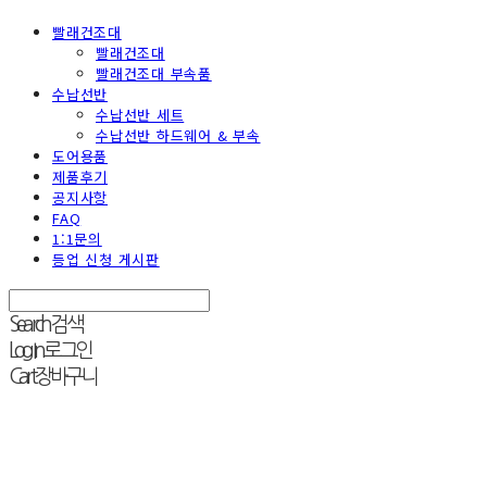
빨래건조대
빨래건조대
빨래건조대 부속품
수납선반
수납선반 세트
수납선반 하드웨어 & 부속
도어용품
제품후기
공지사항
FAQ
1:1문의
등업 신청 게시판
Search
검색
Log In
로그인
Cart
장바구니