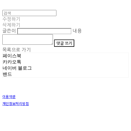
수정하기
삭제하기
글쓴이
내용
댓글 쓰기
목록으로 가기
페이스북
카카오톡
네이버 블로그
밴드
이용약관
개인정보처리방침
사업자정보확인
상호: (주)삼덕기업 | 대표: 최우석 | 개인정보관리책임자: 김동빈 | 전화: 1599-8799 | 이메일:
hardwell2@naver.com