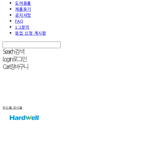
도어용품
제품후기
공지사항
FAQ
1:1문의
등업 신청 게시판
Search
검색
Log In
로그인
Cart
장바구니
하드웰 공식몰