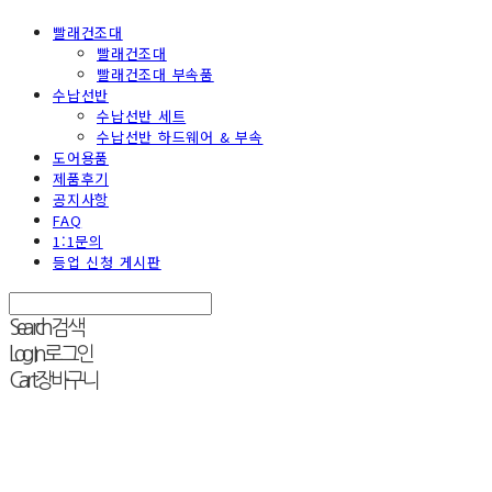
빨래건조대
빨래건조대
빨래건조대 부속품
수납선반
수납선반 세트
수납선반 하드웨어 & 부속
도어용품
제품후기
공지사항
FAQ
1:1문의
등업 신청 게시판
Search
검색
Log In
로그인
Cart
장바구니