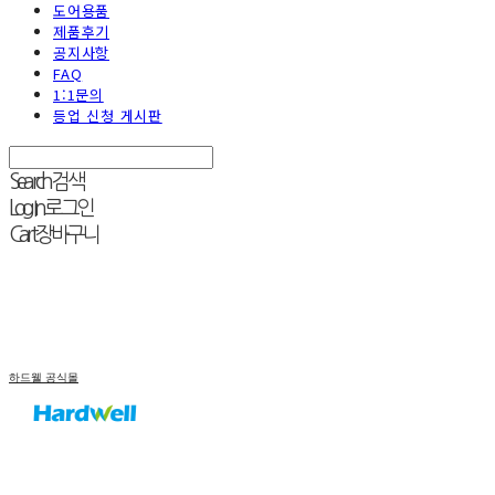
도어용품
제품후기
공지사항
FAQ
1:1문의
등업 신청 게시판
Search
검색
Log In
로그인
Cart
장바구니
하드웰 공식몰