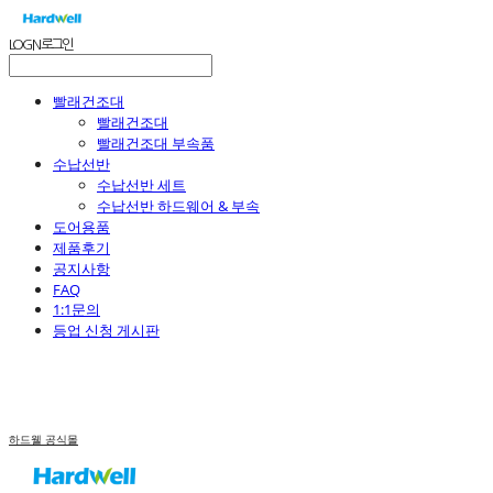
LOG IN
로그인
빨래건조대
빨래건조대
빨래건조대 부속품
수납선반
수납선반 세트
수납선반 하드웨어 & 부속
도어용품
제품후기
공지사항
FAQ
1:1문의
등업 신청 게시판
하드웰 공식몰