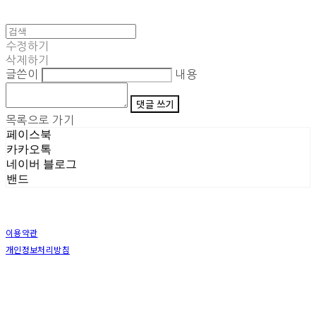
수정하기
삭제하기
글쓴이
내용
댓글 쓰기
목록으로 가기
페이스북
카카오톡
네이버 블로그
밴드
이용약관
개인정보처리방침
사업자정보확인
상호: (주)삼덕기업 | 대표: 최우석 | 개인정보관리책임자: 김동빈 | 전화: 1599-8799 | 이메일:
hardwell2@naver.com