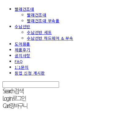
빨래건조대
빨래건조대
빨래건조대 부속품
수납선반
수납선반 세트
수납선반 하드웨어 & 부속
도어용품
제품후기
공지사항
FAQ
1:1문의
등업 신청 게시판
Search
검색
Log In
로그인
Cart
장바구니