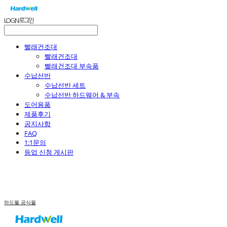
LOG IN
로그인
빨래건조대
빨래건조대
빨래건조대 부속품
수납선반
수납선반 세트
수납선반 하드웨어 & 부속
도어용품
제품후기
공지사항
FAQ
1:1문의
등업 신청 게시판
하드웰 공식몰