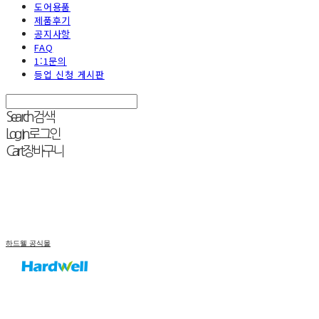
도어용품
제품후기
공지사항
FAQ
1:1문의
등업 신청 게시판
Search
검색
Log In
로그인
Cart
장바구니
하드웰 공식몰