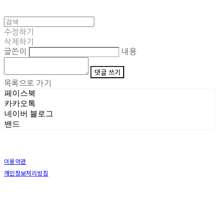
수정하기
삭제하기
글쓴이
내용
댓글 쓰기
목록으로 가기
페이스북
카카오톡
네이버 블로그
밴드
이용약관
개인정보처리방침
사업자정보확인
상호: (주)삼덕기업 | 대표: 최우석 | 개인정보관리책임자: 김동빈 | 전화: 1599-8799 | 이메일:
hardwell2@naver.com