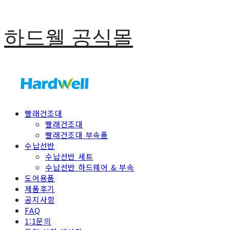
하드웰 공식몰
빨래건조대
빨래건조대
빨래건조대 부속품
수납선반
수납선반 세트
수납선반 하드웨어 & 부속
도어용품
제품후기
공지사항
FAQ
1:1문의