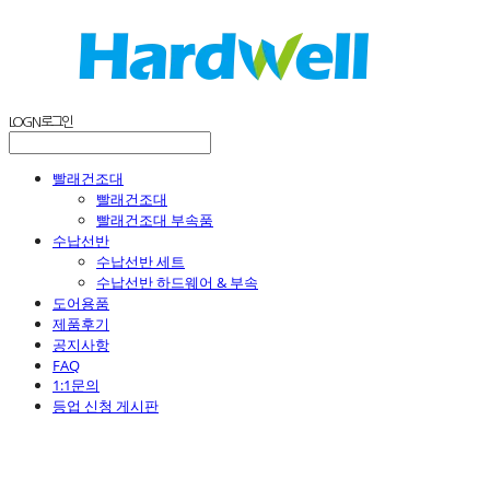
LOG IN
로그인
빨래건조대
빨래건조대
빨래건조대 부속품
수납선반
수납선반 세트
수납선반 하드웨어 & 부속
도어용품
제품후기
공지사항
FAQ
1:1문의
등업 신청 게시판