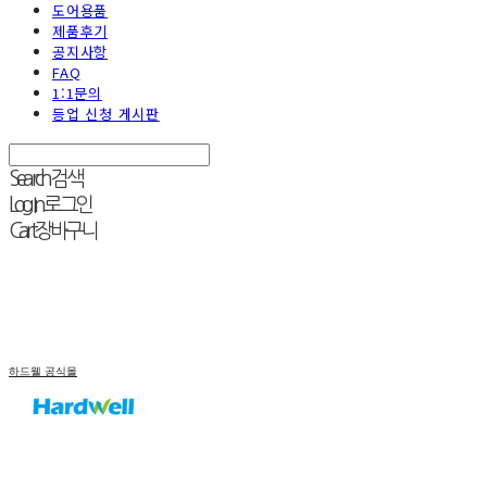
도어용품
제품후기
공지사항
FAQ
1:1문의
등업 신청 게시판
Search
검색
Log In
로그인
Cart
장바구니
하드웰 공식몰