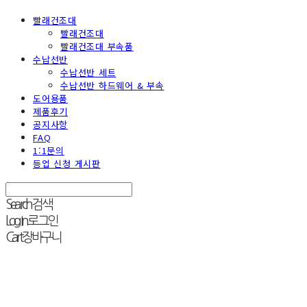
빨래건조대
빨래건조대
빨래건조대 부속품
수납선반
수납선반 세트
수납선반 하드웨어 & 부속
도어용품
제품후기
공지사항
FAQ
1:1문의
등업 신청 게시판
Search
검색
Log In
로그인
Cart
장바구니