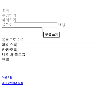
수정하기
삭제하기
글쓴이
내용
댓글 쓰기
목록으로 가기
페이스북
카카오톡
네이버 블로그
밴드
이용약관
개인정보처리방침
사업자정보확인
상호: (주)삼덕기업 | 대표: 최우석 | 개인정보관리책임자: 김동빈 | 전화: 1599-8799 | 이메일:
hardwell2@naver.com