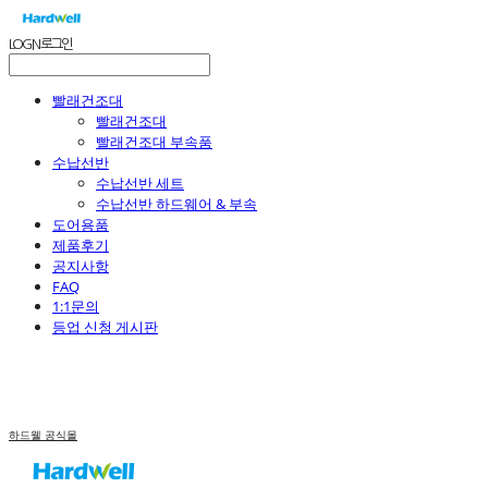
LOG IN
로그인
빨래건조대
빨래건조대
빨래건조대 부속품
수납선반
수납선반 세트
수납선반 하드웨어 & 부속
도어용품
제품후기
공지사항
FAQ
1:1문의
등업 신청 게시판
하드웰 공식몰