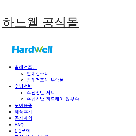
하드웰 공식몰
빨래건조대
빨래건조대
빨래건조대 부속품
수납선반
수납선반 세트
수납선반 하드웨어 & 부속
도어용품
제품후기
공지사항
FAQ
1:1문의