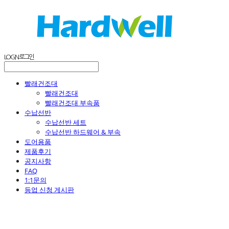
LOG IN
로그인
빨래건조대
빨래건조대
빨래건조대 부속품
수납선반
수납선반 세트
수납선반 하드웨어 & 부속
도어용품
제품후기
공지사항
FAQ
1:1문의
등업 신청 게시판