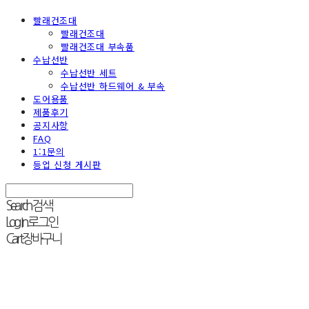
빨래건조대
빨래건조대
빨래건조대 부속품
수납선반
수납선반 세트
수납선반 하드웨어 & 부속
도어용품
제품후기
공지사항
FAQ
1:1문의
등업 신청 게시판
Search
검색
Log In
로그인
Cart
장바구니