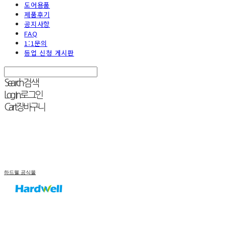
도어용품
제품후기
공지사항
FAQ
1:1문의
등업 신청 게시판
Search
검색
Log In
로그인
Cart
장바구니
하드웰 공식몰