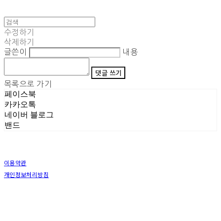
수정하기
삭제하기
글쓴이
내용
댓글 쓰기
목록으로 가기
페이스북
카카오톡
네이버 블로그
밴드
이용약관
개인정보처리방침
사업자정보확인
상호: (주)삼덕기업 | 대표: 최우석 | 개인정보관리책임자: 김동빈 | 전화: 1599-8799 | 이메일:
hardwell2@naver.com