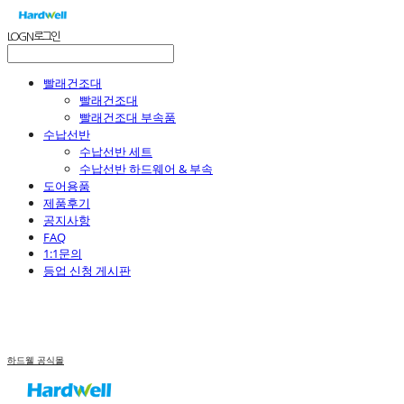
LOG IN
로그인
빨래건조대
빨래건조대
빨래건조대 부속품
수납선반
수납선반 세트
수납선반 하드웨어 & 부속
도어용품
제품후기
공지사항
FAQ
1:1문의
등업 신청 게시판
하드웰 공식몰