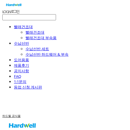
LOG IN
로그인
빨래건조대
빨래건조대
빨래건조대 부속품
수납선반
수납선반 세트
수납선반 하드웨어 & 부속
도어용품
제품후기
공지사항
FAQ
1:1문의
등업 신청 게시판
하드웰 공식몰