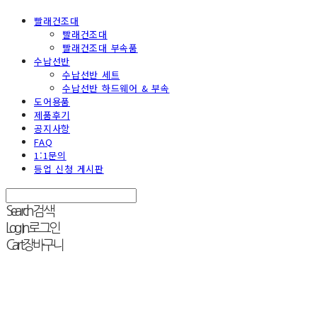
빨래건조대
빨래건조대
빨래건조대 부속품
수납선반
수납선반 세트
수납선반 하드웨어 & 부속
도어용품
제품후기
공지사항
FAQ
1:1문의
등업 신청 게시판
Search
검색
Log In
로그인
Cart
장바구니