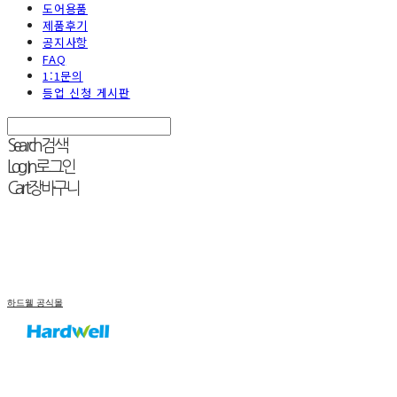
도어용품
제품후기
공지사항
FAQ
1:1문의
등업 신청 게시판
Search
검색
Log In
로그인
Cart
장바구니
하드웰 공식몰