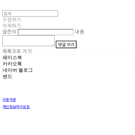
수정하기
삭제하기
글쓴이
내용
댓글 쓰기
목록으로 가기
페이스북
카카오톡
네이버 블로그
밴드
이용약관
개인정보처리방침
사업자정보확인
상호: (주)삼덕기업 | 대표: 최우석 | 개인정보관리책임자: 김동빈 | 전화: 1599-8799 | 이메일:
hardwell2@naver.com