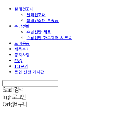
빨래건조대
빨래건조대
빨래건조대 부속품
수납선반
수납선반 세트
수납선반 하드웨어 & 부속
도어용품
제품후기
공지사항
FAQ
1:1문의
등업 신청 게시판
Search
검색
Log In
로그인
Cart
장바구니