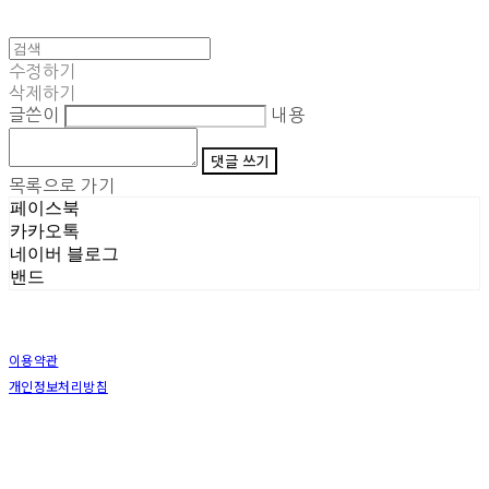
수정하기
삭제하기
글쓴이
내용
댓글 쓰기
목록으로 가기
페이스북
카카오톡
네이버 블로그
밴드
이용약관
개인정보처리방침
사업자정보확인
상호: (주)삼덕기업 | 대표: 최우석 | 개인정보관리책임자: 김동빈 | 전화: 1599-8799 | 이메일:
hardwell2@naver.com