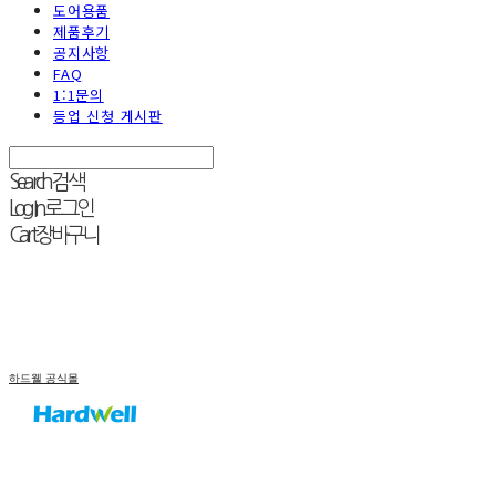
도어용품
제품후기
공지사항
FAQ
1:1문의
등업 신청 게시판
Search
검색
Log In
로그인
Cart
장바구니
하드웰 공식몰