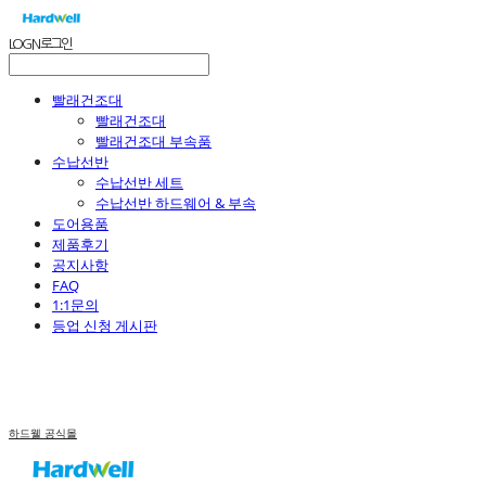
LOG IN
로그인
빨래건조대
빨래건조대
빨래건조대 부속품
수납선반
수납선반 세트
수납선반 하드웨어 & 부속
도어용품
제품후기
공지사항
FAQ
1:1문의
등업 신청 게시판
하드웰 공식몰