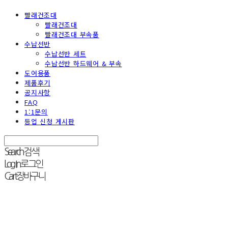
빨래건조대
빨래건조대
빨래건조대 부속품
수납선반
수납선반 세트
수납선반 하드웨어 & 부속
도어용품
제품후기
공지사항
FAQ
1:1문의
등업 신청 게시판
Search
검색
Log In
로그인
Cart
장바구니