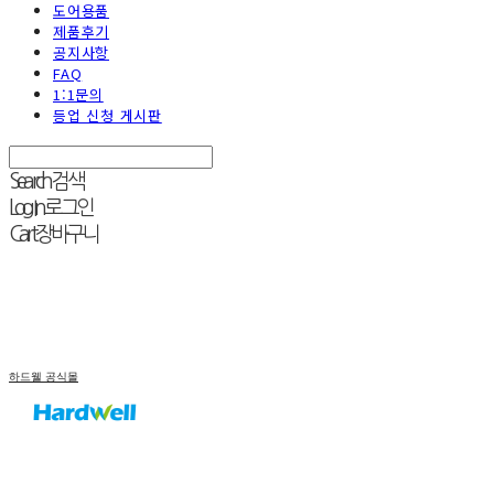
도어용품
제품후기
공지사항
FAQ
1:1문의
등업 신청 게시판
Search
검색
Log In
로그인
Cart
장바구니
하드웰 공식몰