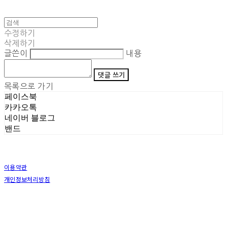
수정하기
삭제하기
글쓴이
내용
댓글 쓰기
목록으로 가기
페이스북
카카오톡
네이버 블로그
밴드
이용약관
개인정보처리방침
사업자정보확인
상호: (주)삼덕기업 | 대표: 최우석 | 개인정보관리책임자: 김동빈 | 전화: 1599-8799 | 이메일:
hardwell2@naver.com