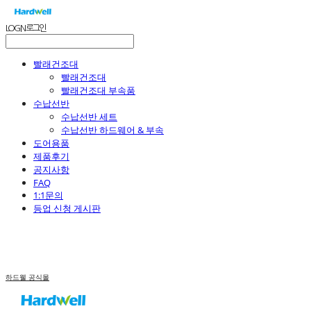
LOG IN
로그인
빨래건조대
빨래건조대
빨래건조대 부속품
수납선반
수납선반 세트
수납선반 하드웨어 & 부속
도어용품
제품후기
공지사항
FAQ
1:1문의
등업 신청 게시판
하드웰 공식몰