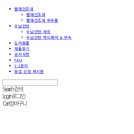
빨래건조대
빨래건조대
빨래건조대 부속품
수납선반
수납선반 세트
수납선반 하드웨어 & 부속
도어용품
제품후기
공지사항
FAQ
1:1문의
등업 신청 게시판
Search
검색
Log In
로그인
Cart
장바구니