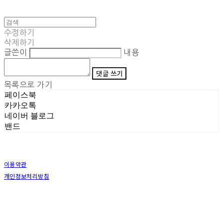
수정하기
삭제하기
글쓴이
내용
댓글 쓰기
목록으로 가기
페이스북
카카오톡
네이버 블로그
밴드
이용약관
개인정보처리방침
사업자정보확인
상호: (주)삼덕기업 | 대표: 최우석 | 개인정보관리책임자: 김동빈 | 전화: 1599-8799 | 이메일:
hardwell2@naver.com