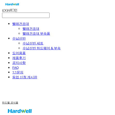
LOG IN
로그인
빨래건조대
빨래건조대
빨래건조대 부속품
수납선반
수납선반 세트
수납선반 하드웨어 & 부속
도어용품
제품후기
공지사항
FAQ
1:1문의
등업 신청 게시판
하드웰 공식몰