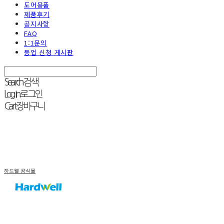
도어용품
제품후기
공지사항
FAQ
1:1문의
등업 신청 게시판
Search
검색
Log In
로그인
Cart
장바구니
하드웰 공식몰