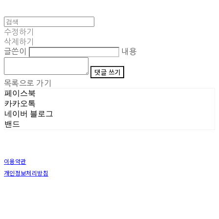
수정하기
삭제하기
글쓴이
내용
댓글 쓰기
목록으로 가기
페이스북
카카오톡
네이버 블로그
밴드
이용약관
개인정보처리방침
사업자정보확인
상호: (주)삼덕기업 | 대표: 최우석 | 개인정보관리책임자: 김동빈 | 전화: 1599-8799 | 이메일:
hardwell2@naver.com