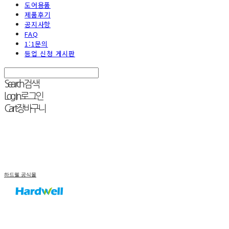
도어용품
제품후기
공지사항
FAQ
1:1문의
등업 신청 게시판
Search
검색
Log In
로그인
Cart
장바구니
하드웰 공식몰