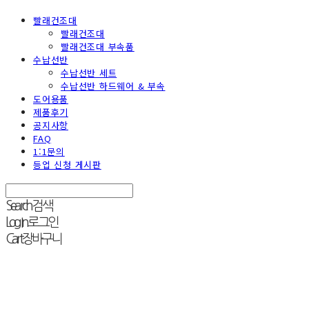
빨래건조대
빨래건조대
빨래건조대 부속품
수납선반
수납선반 세트
수납선반 하드웨어 & 부속
도어용품
제품후기
공지사항
FAQ
1:1문의
등업 신청 게시판
Search
검색
Log In
로그인
Cart
장바구니