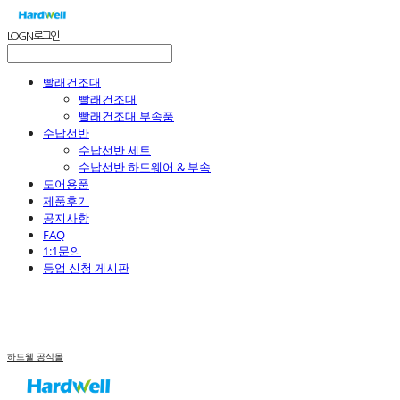
LOG IN
로그인
빨래건조대
빨래건조대
빨래건조대 부속품
수납선반
수납선반 세트
수납선반 하드웨어 & 부속
도어용품
제품후기
공지사항
FAQ
1:1문의
등업 신청 게시판
하드웰 공식몰