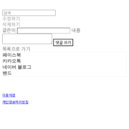
수정하기
삭제하기
글쓴이
내용
댓글 쓰기
목록으로 가기
페이스북
카카오톡
네이버 블로그
밴드
이용약관
개인정보처리방침
사업자정보확인
상호: (주)삼덕기업 | 대표: 최우석 | 개인정보관리책임자: 김동빈 | 전화: 1599-8799 | 이메일:
hardwell2@naver.com