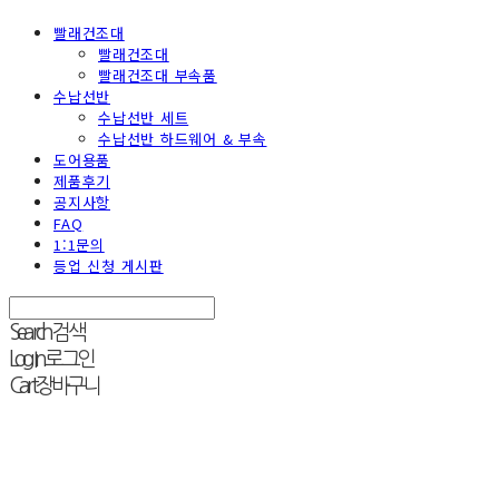
빨래건조대
빨래건조대
빨래건조대 부속품
수납선반
수납선반 세트
수납선반 하드웨어 & 부속
도어용품
제품후기
공지사항
FAQ
1:1문의
등업 신청 게시판
Search
검색
Log In
로그인
Cart
장바구니