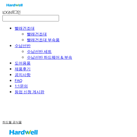
LOG IN
로그인
빨래건조대
빨래건조대
빨래건조대 부속품
수납선반
수납선반 세트
수납선반 하드웨어 & 부속
도어용품
제품후기
공지사항
FAQ
1:1문의
등업 신청 게시판
하드웰 공식몰