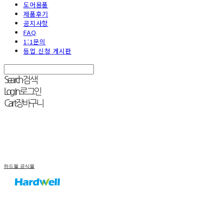
도어용품
제품후기
공지사항
FAQ
1:1문의
등업 신청 게시판
Search
검색
Log In
로그인
Cart
장바구니
하드웰 공식몰