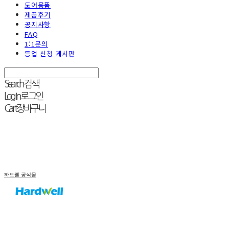
도어용품
제품후기
공지사항
FAQ
1:1문의
등업 신청 게시판
Search
검색
Log In
로그인
Cart
장바구니
하드웰 공식몰