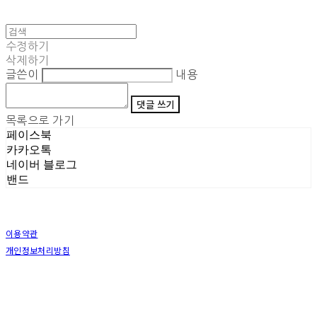
수정하기
삭제하기
글쓴이
내용
댓글 쓰기
목록으로 가기
페이스북
카카오톡
네이버 블로그
밴드
이용약관
개인정보처리방침
사업자정보확인
상호: (주)삼덕기업 | 대표: 최우석 | 개인정보관리책임자: 김동빈 | 전화: 1599-8799 | 이메일:
hardwell2@naver.com