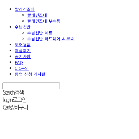
빨래건조대
빨래건조대
빨래건조대 부속품
수납선반
수납선반 세트
수납선반 하드웨어 & 부속
도어용품
제품후기
공지사항
FAQ
1:1문의
등업 신청 게시판
Search
검색
Log In
로그인
Cart
장바구니