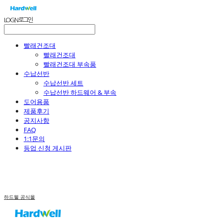
LOG IN
로그인
빨래건조대
빨래건조대
빨래건조대 부속품
수납선반
수납선반 세트
수납선반 하드웨어 & 부속
도어용품
제품후기
공지사항
FAQ
1:1문의
등업 신청 게시판
하드웰 공식몰