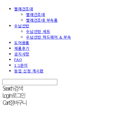
빨래건조대
빨래건조대
빨래건조대 부속품
수납선반
수납선반 세트
수납선반 하드웨어 & 부속
도어용품
제품후기
공지사항
FAQ
1:1문의
등업 신청 게시판
Search
검색
Log In
로그인
Cart
장바구니