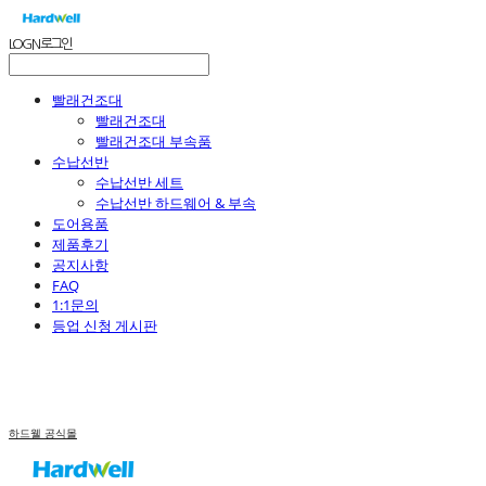
LOG IN
로그인
빨래건조대
빨래건조대
빨래건조대 부속품
수납선반
수납선반 세트
수납선반 하드웨어 & 부속
도어용품
제품후기
공지사항
FAQ
1:1문의
등업 신청 게시판
하드웰 공식몰