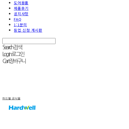
도어용품
제품후기
공지사항
FAQ
1:1문의
등업 신청 게시판
Search
검색
Log In
로그인
Cart
장바구니
하드웰 공식몰