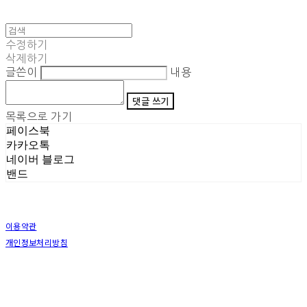
수정하기
삭제하기
글쓴이
내용
댓글 쓰기
목록으로 가기
페이스북
카카오톡
네이버 블로그
밴드
이용약관
개인정보처리방침
사업자정보확인
상호: (주)삼덕기업 | 대표: 최우석 | 개인정보관리책임자: 김동빈 | 전화: 1599-8799 | 이메일:
hardwell2@naver.com