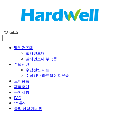
LOG IN
로그인
빨래건조대
빨래건조대
빨래건조대 부속품
수납선반
수납선반 세트
수납선반 하드웨어 & 부속
도어용품
제품후기
공지사항
FAQ
1:1문의
등업 신청 게시판