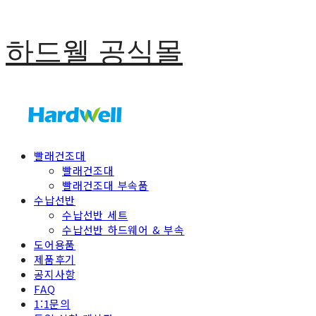
하드웰 공식몰
빨래건조대
빨래건조대
빨래건조대 부속품
수납선반
수납선반 세트
수납선반 하드웨어 & 부속
도어용품
제품후기
공지사항
FAQ
1:1문의