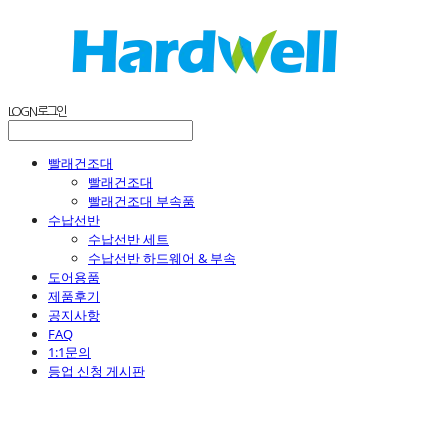
LOG IN
로그인
빨래건조대
빨래건조대
빨래건조대 부속품
수납선반
수납선반 세트
수납선반 하드웨어 & 부속
도어용품
제품후기
공지사항
FAQ
1:1문의
등업 신청 게시판