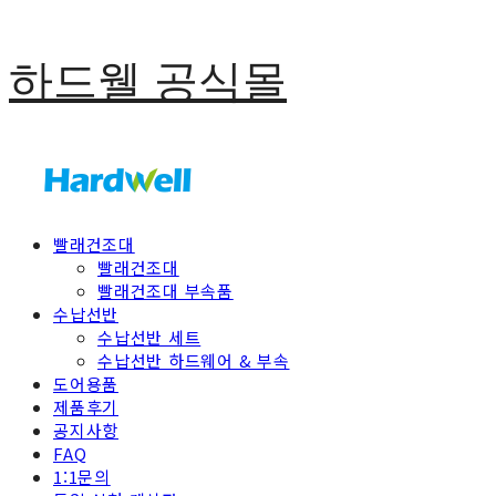
하드웰 공식몰
빨래건조대
빨래건조대
빨래건조대 부속품
수납선반
수납선반 세트
수납선반 하드웨어 & 부속
도어용품
제품후기
공지사항
FAQ
1:1문의