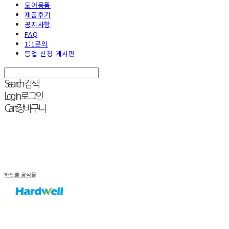
도어용품
제품후기
공지사항
FAQ
1:1문의
등업 신청 게시판
Search
검색
Log In
로그인
Cart
장바구니
하드웰 공식몰