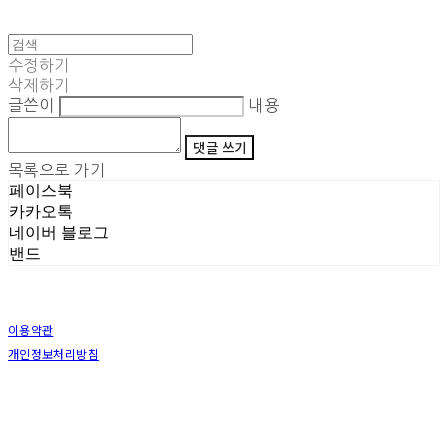
수정하기
삭제하기
글쓴이
내용
댓글 쓰기
목록으로 가기
페이스북
카카오톡
네이버 블로그
밴드
이용약관
개인정보처리방침
사업자정보확인
상호: (주)삼덕기업 | 대표: 최우석 | 개인정보관리책임자: 김동빈 | 전화: 1599-8799 | 이메일:
hardwell2@naver.com