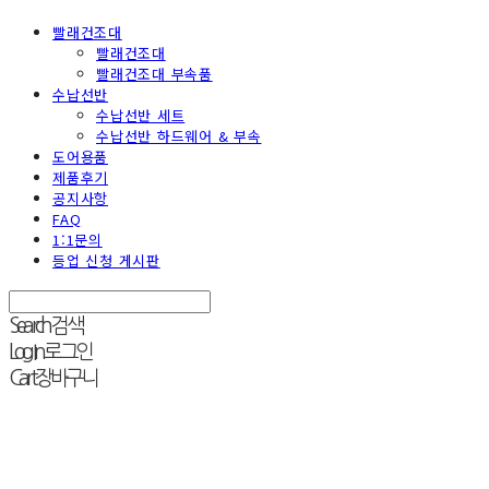
빨래건조대
빨래건조대
빨래건조대 부속품
수납선반
수납선반 세트
수납선반 하드웨어 & 부속
도어용품
제품후기
공지사항
FAQ
1:1문의
등업 신청 게시판
Search
검색
Log In
로그인
Cart
장바구니