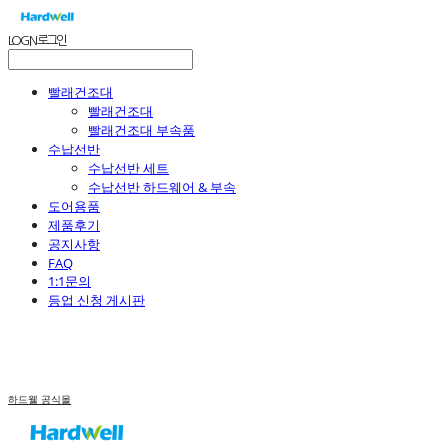
LOG IN
로그인
빨래건조대
빨래건조대
빨래건조대 부속품
수납선반
수납선반 세트
수납선반 하드웨어 & 부속
도어용품
제품후기
공지사항
FAQ
1:1문의
등업 신청 게시판
하드웰 공식몰