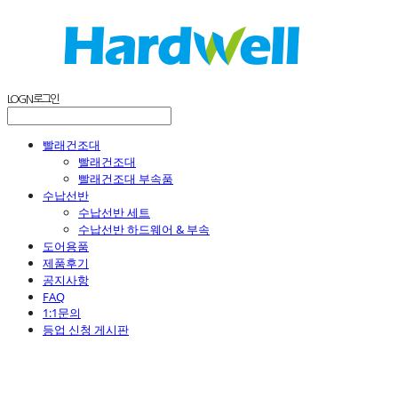
LOG IN
로그인
빨래건조대
빨래건조대
빨래건조대 부속품
수납선반
수납선반 세트
수납선반 하드웨어 & 부속
도어용품
제품후기
공지사항
FAQ
1:1문의
등업 신청 게시판