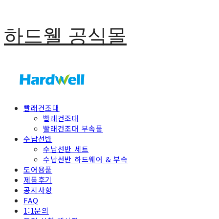
하드웰 공식몰
빨래건조대
빨래건조대
빨래건조대 부속품
수납선반
수납선반 세트
수납선반 하드웨어 & 부속
도어용품
제품후기
공지사항
FAQ
1:1문의