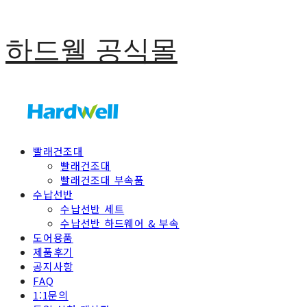
하드웰 공식몰
빨래건조대
빨래건조대
빨래건조대 부속품
수납선반
수납선반 세트
수납선반 하드웨어 & 부속
도어용품
제품후기
공지사항
FAQ
1:1문의