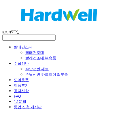
LOG IN
로그인
빨래건조대
빨래건조대
빨래건조대 부속품
수납선반
수납선반 세트
수납선반 하드웨어 & 부속
도어용품
제품후기
공지사항
FAQ
1:1문의
등업 신청 게시판