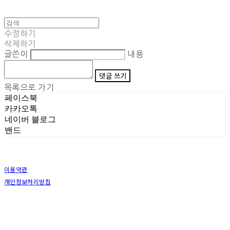
수정하기
삭제하기
글쓴이
내용
댓글 쓰기
목록으로 가기
페이스북
카카오톡
네이버 블로그
밴드
이용약관
개인정보처리방침
사업자정보확인
상호: (주)삼덕기업 | 대표: 최우석 | 개인정보관리책임자: 김동빈 | 전화: 1599-8799 | 이메일:
hardwell2@naver.com