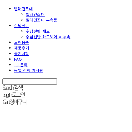
빨래건조대
빨래건조대
빨래건조대 부속품
수납선반
수납선반 세트
수납선반 하드웨어 & 부속
도어용품
제품후기
공지사항
FAQ
1:1문의
등업 신청 게시판
Search
검색
Log In
로그인
Cart
장바구니