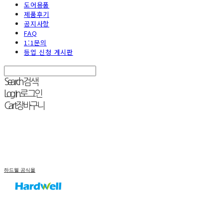
도어용품
제품후기
공지사항
FAQ
1:1문의
등업 신청 게시판
Search
검색
Log In
로그인
Cart
장바구니
하드웰 공식몰