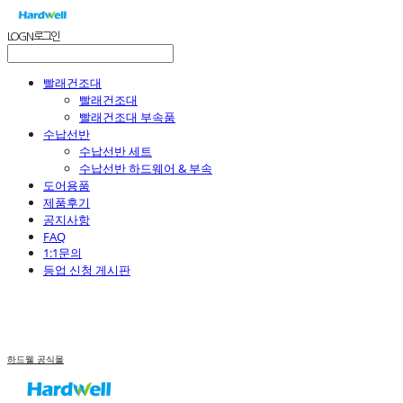
LOG IN
로그인
빨래건조대
빨래건조대
빨래건조대 부속품
수납선반
수납선반 세트
수납선반 하드웨어 & 부속
도어용품
제품후기
공지사항
FAQ
1:1문의
등업 신청 게시판
하드웰 공식몰