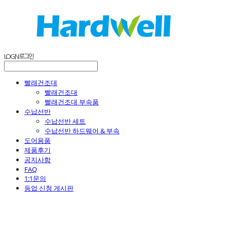
LOG IN
로그인
빨래건조대
빨래건조대
빨래건조대 부속품
수납선반
수납선반 세트
수납선반 하드웨어 & 부속
도어용품
제품후기
공지사항
FAQ
1:1문의
등업 신청 게시판