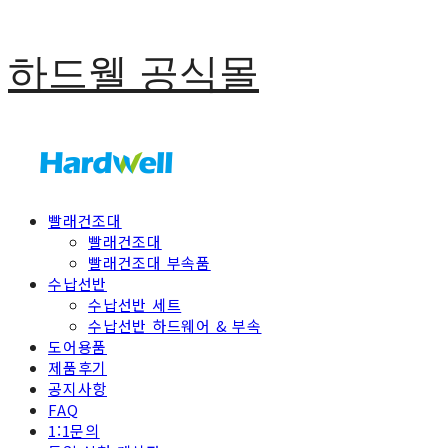
하드웰 공식몰
빨래건조대
빨래건조대
빨래건조대 부속품
수납선반
수납선반 세트
수납선반 하드웨어 & 부속
도어용품
제품후기
공지사항
FAQ
1:1문의