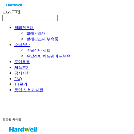
LOG IN
로그인
빨래건조대
빨래건조대
빨래건조대 부속품
수납선반
수납선반 세트
수납선반 하드웨어 & 부속
도어용품
제품후기
공지사항
FAQ
1:1문의
등업 신청 게시판
하드웰 공식몰