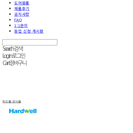
도어용품
제품후기
공지사항
FAQ
1:1문의
등업 신청 게시판
Search
검색
Log In
로그인
Cart
장바구니
하드웰 공식몰