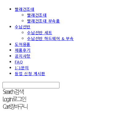
빨래건조대
빨래건조대
빨래건조대 부속품
수납선반
수납선반 세트
수납선반 하드웨어 & 부속
도어용품
제품후기
공지사항
FAQ
1:1문의
등업 신청 게시판
Search
검색
Log In
로그인
Cart
장바구니