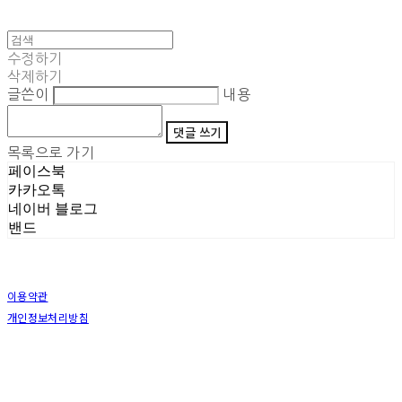
수정하기
삭제하기
글쓴이
내용
댓글 쓰기
목록으로 가기
페이스북
카카오톡
네이버 블로그
밴드
이용약관
개인정보처리방침
사업자정보확인
상호: (주)삼덕기업 | 대표: 최우석 | 개인정보관리책임자: 김동빈 | 전화: 1599-8799 | 이메일:
hardwell2@naver.com