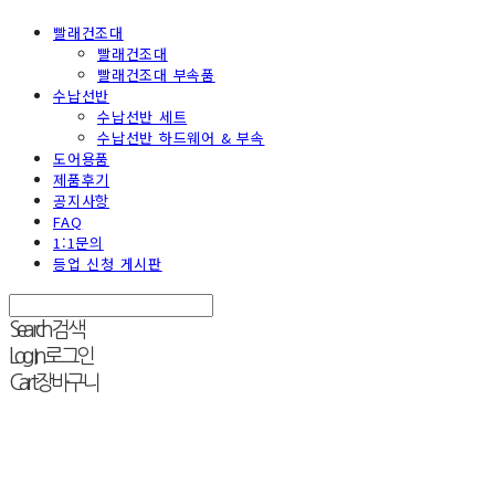
빨래건조대
빨래건조대
빨래건조대 부속품
수납선반
수납선반 세트
수납선반 하드웨어 & 부속
도어용품
제품후기
공지사항
FAQ
1:1문의
등업 신청 게시판
Search
검색
Log In
로그인
Cart
장바구니