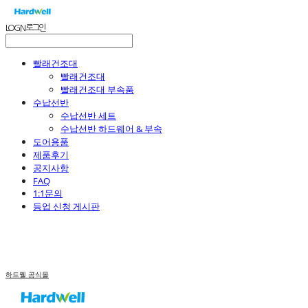
LOG IN
로그인
빨래건조대
빨래건조대
빨래건조대 부속품
수납선반
수납선반 세트
수납선반 하드웨어 & 부속
도어용품
제품후기
공지사항
FAQ
1:1문의
등업 신청 게시판
하드웰 공식몰