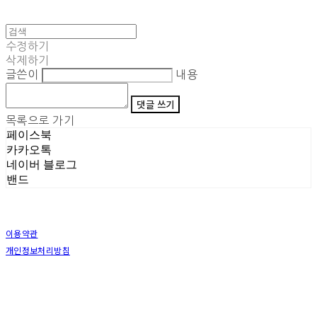
수정하기
삭제하기
글쓴이
내용
댓글 쓰기
목록으로 가기
페이스북
카카오톡
네이버 블로그
밴드
이용약관
개인정보처리방침
사업자정보확인
상호: (주)삼덕기업 | 대표: 최우석 | 개인정보관리책임자: 김동빈 | 전화: 1599-8799 | 이메일:
hardwell2@naver.com