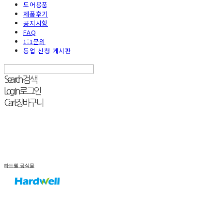
도어용품
제품후기
공지사항
FAQ
1:1문의
등업 신청 게시판
Search
검색
Log In
로그인
Cart
장바구니
하드웰 공식몰