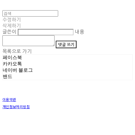
수정하기
삭제하기
글쓴이
내용
댓글 쓰기
목록으로 가기
페이스북
카카오톡
네이버 블로그
밴드
이용약관
개인정보처리방침
사업자정보확인
상호: (주)삼덕기업 | 대표: 최우석 | 개인정보관리책임자: 김동빈 | 전화: 1599-8799 | 이메일:
hardwell2@naver.com