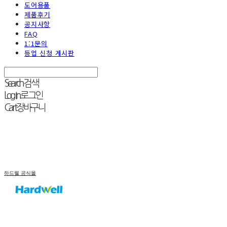
도어용품
제품후기
공지사항
FAQ
1:1문의
등업 신청 게시판
Search
검색
Log In
로그인
Cart
장바구니
하드웰 공식몰