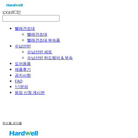
LOG IN
로그인
빨래건조대
빨래건조대
빨래건조대 부속품
수납선반
수납선반 세트
수납선반 하드웨어 & 부속
도어용품
제품후기
공지사항
FAQ
1:1문의
등업 신청 게시판
하드웰 공식몰