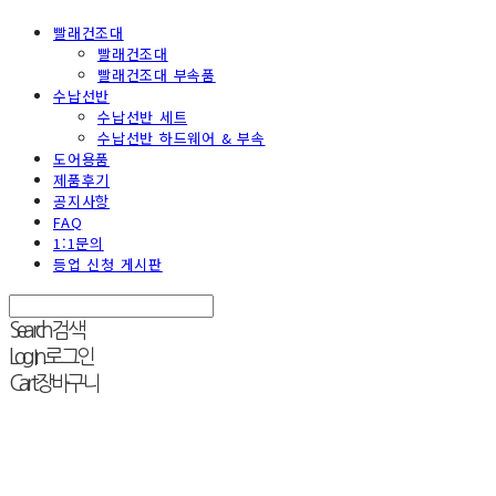
빨래건조대
빨래건조대
빨래건조대 부속품
수납선반
수납선반 세트
수납선반 하드웨어 & 부속
도어용품
제품후기
공지사항
FAQ
1:1문의
등업 신청 게시판
Search
검색
Log In
로그인
Cart
장바구니