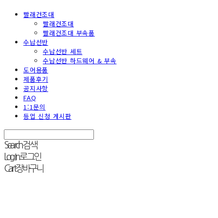
빨래건조대
빨래건조대
빨래건조대 부속품
수납선반
수납선반 세트
수납선반 하드웨어 & 부속
도어용품
제품후기
공지사항
FAQ
1:1문의
등업 신청 게시판
Search
검색
Log In
로그인
Cart
장바구니