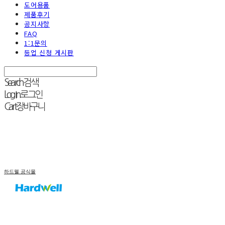
도어용품
제품후기
공지사항
FAQ
1:1문의
등업 신청 게시판
Search
검색
Log In
로그인
Cart
장바구니
하드웰 공식몰