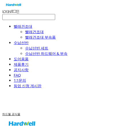
LOG IN
로그인
빨래건조대
빨래건조대
빨래건조대 부속품
수납선반
수납선반 세트
수납선반 하드웨어 & 부속
도어용품
제품후기
공지사항
FAQ
1:1문의
등업 신청 게시판
하드웰 공식몰