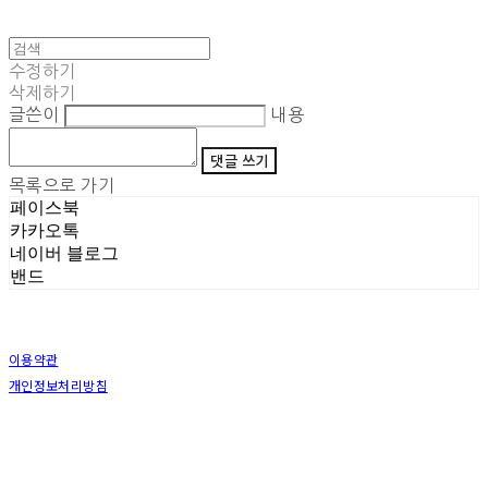
수정하기
삭제하기
글쓴이
내용
댓글 쓰기
목록으로 가기
페이스북
카카오톡
네이버 블로그
밴드
이용약관
개인정보처리방침
사업자정보확인
상호: (주)삼덕기업 | 대표: 최우석 | 개인정보관리책임자: 김동빈 | 전화: 1599-8799 | 이메일:
hardwell2@naver.com