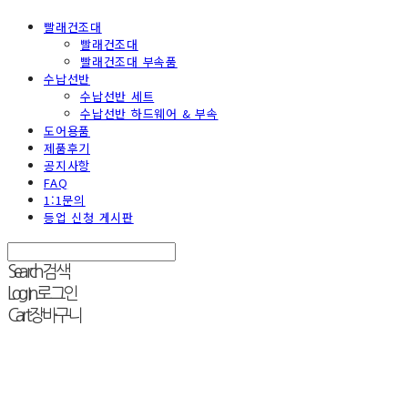
빨래건조대
빨래건조대
빨래건조대 부속품
수납선반
수납선반 세트
수납선반 하드웨어 & 부속
도어용품
제품후기
공지사항
FAQ
1:1문의
등업 신청 게시판
Search
검색
Log In
로그인
Cart
장바구니