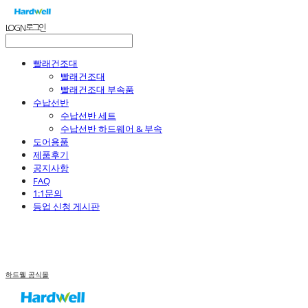
LOG IN
로그인
빨래건조대
빨래건조대
빨래건조대 부속품
수납선반
수납선반 세트
수납선반 하드웨어 & 부속
도어용품
제품후기
공지사항
FAQ
1:1문의
등업 신청 게시판
하드웰 공식몰