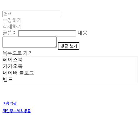
수정하기
삭제하기
글쓴이
내용
댓글 쓰기
목록으로 가기
페이스북
카카오톡
네이버 블로그
밴드
이용약관
개인정보처리방침
사업자정보확인
상호: (주)삼덕기업 | 대표: 최우석 | 개인정보관리책임자: 김동빈 | 전화: 1599-8799 | 이메일:
hardwell2@naver.com