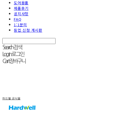
도어용품
제품후기
공지사항
FAQ
1:1문의
등업 신청 게시판
Search
검색
Log In
로그인
Cart
장바구니
하드웰 공식몰