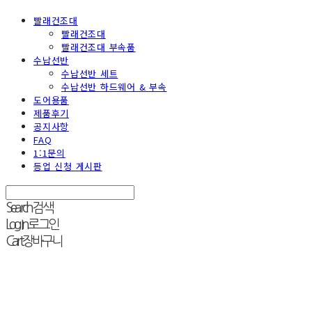
빨래건조대
빨래건조대
빨래건조대 부속품
수납선반
수납선반 세트
수납선반 하드웨어 & 부속
도어용품
제품후기
공지사항
FAQ
1:1문의
등업 신청 게시판
Search
검색
Log In
로그인
Cart
장바구니