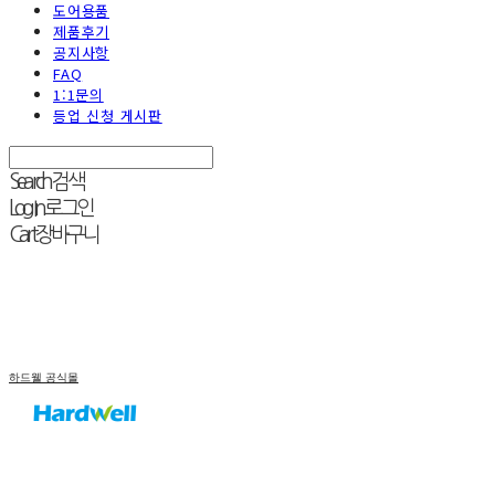
도어용품
제품후기
공지사항
FAQ
1:1문의
등업 신청 게시판
Search
검색
Log In
로그인
Cart
장바구니
하드웰 공식몰