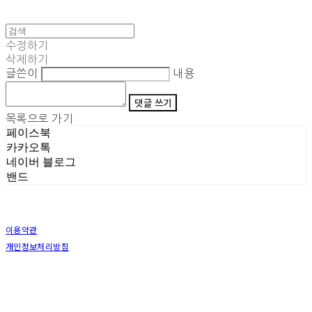
수정하기
삭제하기
글쓴이
내용
댓글 쓰기
목록으로 가기
페이스북
카카오톡
네이버 블로그
밴드
이용약관
개인정보처리방침
사업자정보확인
상호: (주)삼덕기업 | 대표: 최우석 | 개인정보관리책임자: 김동빈 | 전화: 1599-8799 | 이메일:
hardwell2@naver.com