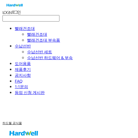
LOG IN
로그인
빨래건조대
빨래건조대
빨래건조대 부속품
수납선반
수납선반 세트
수납선반 하드웨어 & 부속
도어용품
제품후기
공지사항
FAQ
1:1문의
등업 신청 게시판
하드웰 공식몰