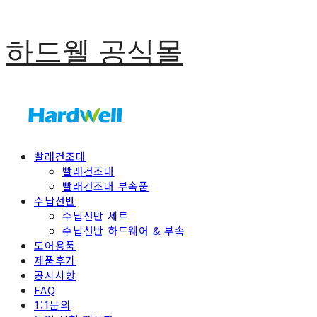
하드웰 공식몰
빨래건조대
빨래건조대
빨래건조대 부속품
수납선반
수납선반 세트
수납선반 하드웨어 & 부속
도어용품
제품후기
공지사항
FAQ
1:1문의