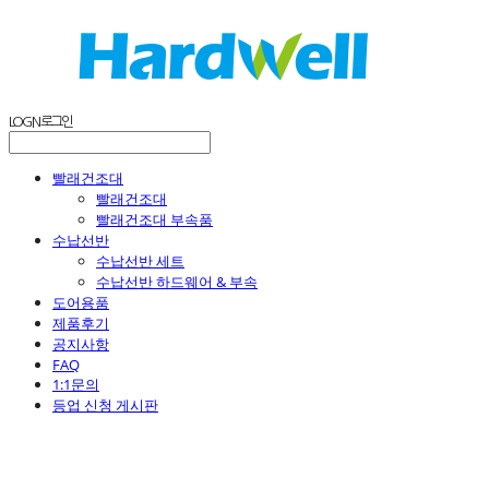
LOG IN
로그인
빨래건조대
빨래건조대
빨래건조대 부속품
수납선반
수납선반 세트
수납선반 하드웨어 & 부속
도어용품
제품후기
공지사항
FAQ
1:1문의
등업 신청 게시판