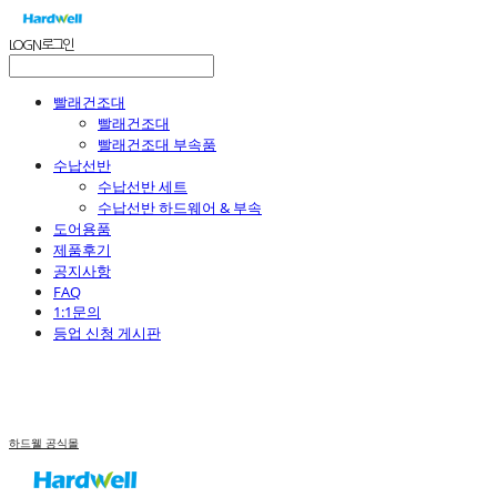
LOG IN
로그인
빨래건조대
빨래건조대
빨래건조대 부속품
수납선반
수납선반 세트
수납선반 하드웨어 & 부속
도어용품
제품후기
공지사항
FAQ
1:1문의
등업 신청 게시판
하드웰 공식몰