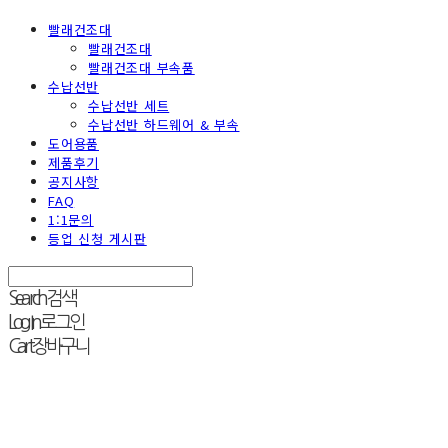
빨래건조대
빨래건조대
빨래건조대 부속품
수납선반
수납선반 세트
수납선반 하드웨어 & 부속
도어용품
제품후기
공지사항
FAQ
1:1문의
등업 신청 게시판
Search
검색
Log In
로그인
Cart
장바구니