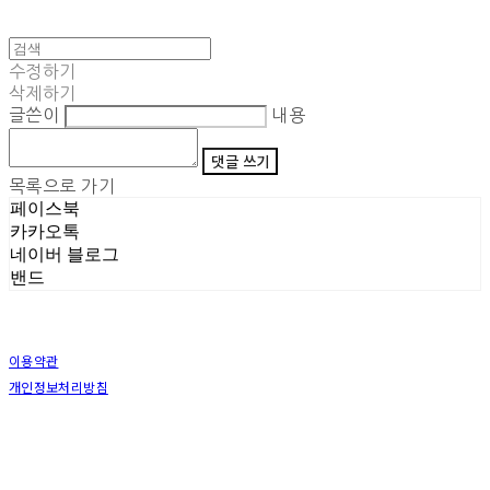
수정하기
삭제하기
글쓴이
내용
댓글 쓰기
목록으로 가기
페이스북
카카오톡
네이버 블로그
밴드
이용약관
개인정보처리방침
사업자정보확인
상호: (주)삼덕기업 | 대표: 최우석 | 개인정보관리책임자: 김동빈 | 전화: 1599-8799 | 이메일:
hardwell2@naver.com