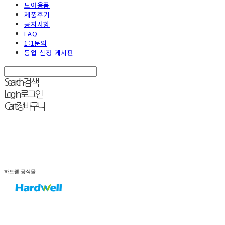
도어용품
제품후기
공지사항
FAQ
1:1문의
등업 신청 게시판
Search
검색
Log In
로그인
Cart
장바구니
하드웰 공식몰