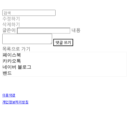
수정하기
삭제하기
글쓴이
내용
댓글 쓰기
목록으로 가기
페이스북
카카오톡
네이버 블로그
밴드
이용약관
개인정보처리방침
사업자정보확인
상호: (주)삼덕기업 | 대표: 최우석 | 개인정보관리책임자: 김동빈 | 전화: 1599-8799 | 이메일:
hardwell2@naver.com