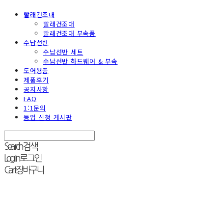
빨래건조대
빨래건조대
빨래건조대 부속품
수납선반
수납선반 세트
수납선반 하드웨어 & 부속
도어용품
제품후기
공지사항
FAQ
1:1문의
등업 신청 게시판
Search
검색
Log In
로그인
Cart
장바구니