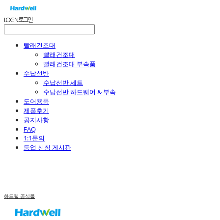
LOG IN
로그인
빨래건조대
빨래건조대
빨래건조대 부속품
수납선반
수납선반 세트
수납선반 하드웨어 & 부속
도어용품
제품후기
공지사항
FAQ
1:1문의
등업 신청 게시판
하드웰 공식몰