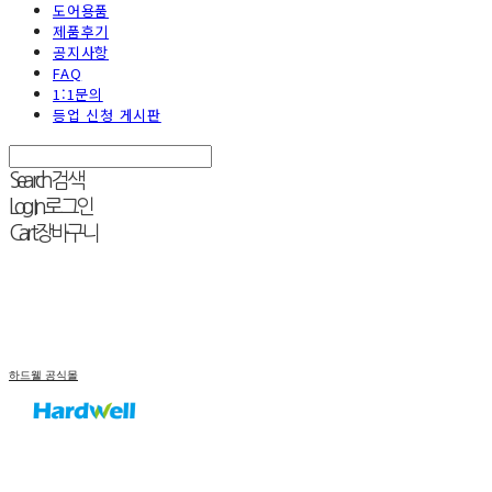
도어용품
제품후기
공지사항
FAQ
1:1문의
등업 신청 게시판
Search
검색
Log In
로그인
Cart
장바구니
하드웰 공식몰