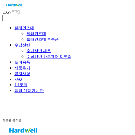
LOG IN
로그인
빨래건조대
빨래건조대
빨래건조대 부속품
수납선반
수납선반 세트
수납선반 하드웨어 & 부속
도어용품
제품후기
공지사항
FAQ
1:1문의
등업 신청 게시판
하드웰 공식몰