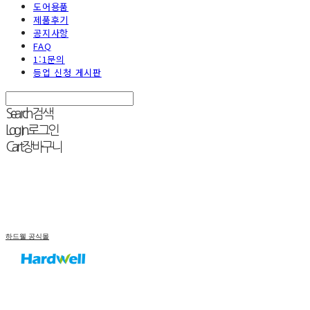
도어용품
제품후기
공지사항
FAQ
1:1문의
등업 신청 게시판
Search
검색
Log In
로그인
Cart
장바구니
하드웰 공식몰