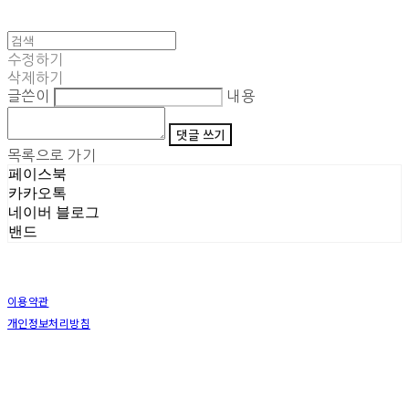
수정하기
삭제하기
글쓴이
내용
댓글 쓰기
목록으로 가기
페이스북
카카오톡
네이버 블로그
밴드
이용약관
개인정보처리방침
사업자정보확인
상호: (주)삼덕기업 | 대표: 최우석 | 개인정보관리책임자: 김동빈 | 전화: 1599-8799 | 이메일:
hardwell2@naver.com