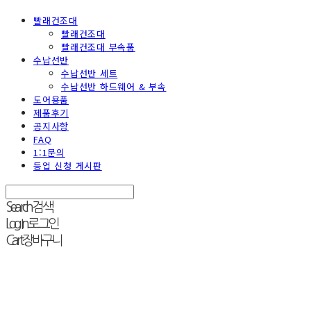
빨래건조대
빨래건조대
빨래건조대 부속품
수납선반
수납선반 세트
수납선반 하드웨어 & 부속
도어용품
제품후기
공지사항
FAQ
1:1문의
등업 신청 게시판
Search
검색
Log In
로그인
Cart
장바구니