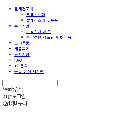
빨래건조대
빨래건조대
빨래건조대 부속품
수납선반
수납선반 세트
수납선반 하드웨어 & 부속
도어용품
제품후기
공지사항
FAQ
1:1문의
등업 신청 게시판
Search
검색
Log In
로그인
Cart
장바구니