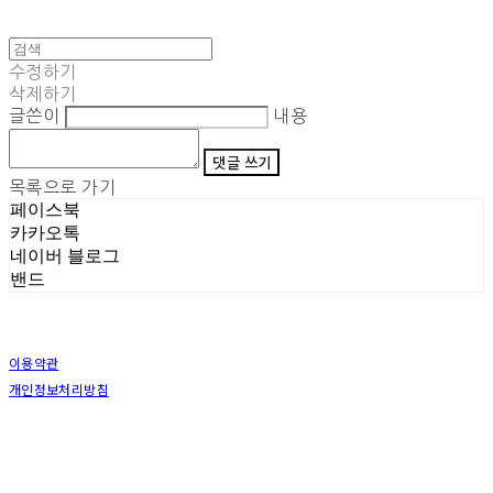
수정하기
삭제하기
글쓴이
내용
댓글 쓰기
목록으로 가기
페이스북
카카오톡
네이버 블로그
밴드
이용약관
개인정보처리방침
사업자정보확인
상호: (주)삼덕기업 | 대표: 최우석 | 개인정보관리책임자: 김동빈 | 전화: 1599-8799 | 이메일:
hardwell2@naver.com