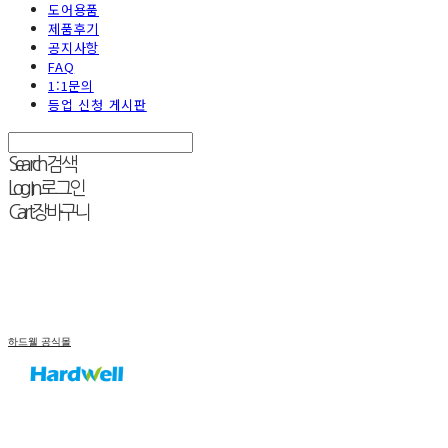
도어용품
제품후기
공지사항
FAQ
1:1문의
등업 신청 게시판
Search
검색
Log In
로그인
Cart
장바구니
하드웰 공식몰