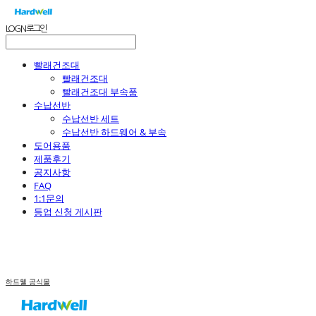
LOG IN
로그인
빨래건조대
빨래건조대
빨래건조대 부속품
수납선반
수납선반 세트
수납선반 하드웨어 & 부속
도어용품
제품후기
공지사항
FAQ
1:1문의
등업 신청 게시판
하드웰 공식몰