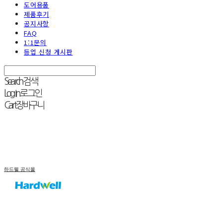
도어용품
제품후기
공지사항
FAQ
1:1문의
등업 신청 게시판
Search
검색
Log In
로그인
Cart
장바구니
하드웰 공식몰