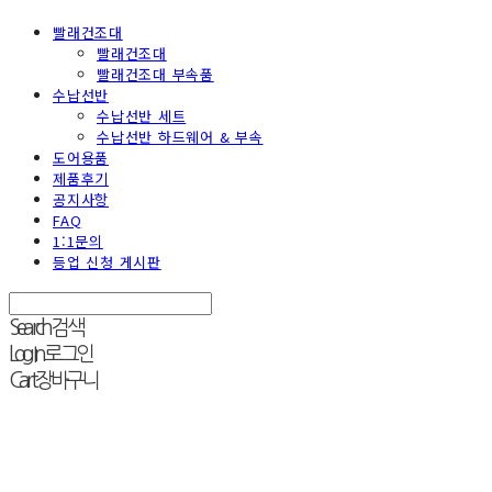
빨래건조대
빨래건조대
빨래건조대 부속품
수납선반
수납선반 세트
수납선반 하드웨어 & 부속
도어용품
제품후기
공지사항
FAQ
1:1문의
등업 신청 게시판
Search
검색
Log In
로그인
Cart
장바구니