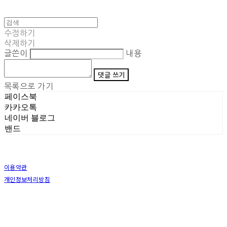
수정하기
삭제하기
글쓴이
내용
댓글 쓰기
목록으로 가기
페이스북
카카오톡
네이버 블로그
밴드
이용약관
개인정보처리방침
사업자정보확인
상호: (주)삼덕기업 | 대표: 최우석 | 개인정보관리책임자: 김동빈 | 전화: 1599-8799 | 이메일:
hardwell2@naver.com