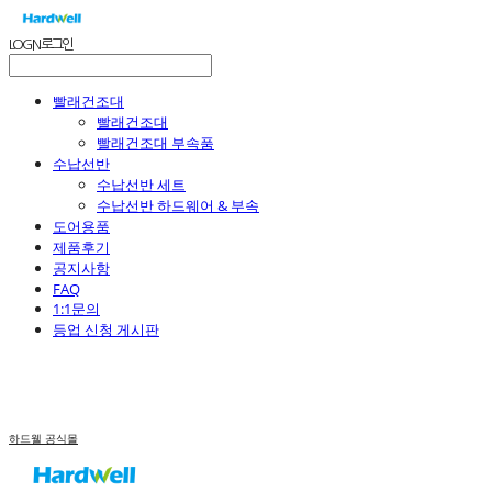
LOG IN
로그인
빨래건조대
빨래건조대
빨래건조대 부속품
수납선반
수납선반 세트
수납선반 하드웨어 & 부속
도어용품
제품후기
공지사항
FAQ
1:1문의
등업 신청 게시판
하드웰 공식몰